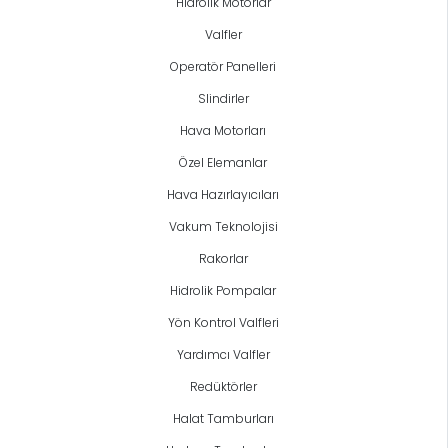
Hidrolik Motorlar
Valfler
Anasayfa
Operatör Panelleri
Hakkımızda
Slindirler
Ürünler
Hava Motorları
Galeri
Özel Elemanlar
Haberler
Hava Hazırlayıcıları
Vakum Teknolojisi
İletişim
Rakorlar
Hidrolik Pompalar
Copyright © 2025 Tüm hakları gizli ve saklıdır.
Yön Kontrol Valfleri
Yardımcı Valfler
Redüktörler
Halat Tamburları