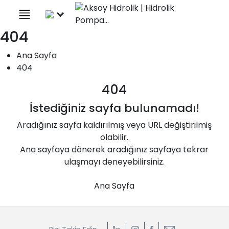
×
Türkçe
404
+90 (332) 238 06 47
İletişim
Ana Sayfa
Bizi Takip Edin
Yol Tarifi Alın
404
404
İstediğiniz sayfa bulunamadı!
Aradığınız sayfa kaldırılmış veya URL değiştirilmiş
olabilir.
Ana sayfaya dönerek aradığınız sayfaya tekrar
Çember Dişli
ulaşmayı deneyebilirsiniz.
Ana Sayfa