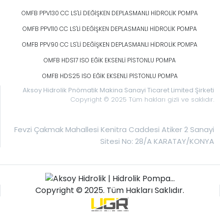
OMFB PPV130 CC LS'Lİ DEĞİŞKEN DEPLASMANLI HİDROLİK POMPA
OMFB PPV110 CC LS'Lİ DEĞİŞKEN DEPLASMANLI HİDROLİK POMPA
OMFB PPV90 CC LS'Lİ DEĞİŞKEN DEPLASMANLI HİDROLİK POMPA
OMFB HDS17 ISO EĞİK EKSENLİ PİSTONLU POMPA
OMFB HDS25 ISO EĞİK EKSENLİ PİSTONLU POMPA
Aksoy Hidrolik Pnömatik Makina Sanayi Ticaret Limited Şirketi
Copyright © 2025 Tüm hakları gizli ve saklıdır.
Fevzi Çakmak Mahallesi Kenitra Caddesi Atiker 2 Sanayi
Sitesi No: 28/A KARATAY/KONYA
Copyright © 2025. Tüm Hakları Saklıdır.