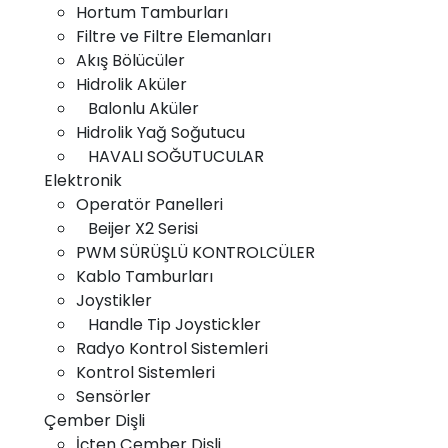
Hortum Tamburları
Filtre ve Filtre Elemanları
Anasayfa
Akış Bölücüler
Hakkımızda
Hidrolik Aküler
Balonlu Aküler
Ürünler
Hidrolik Yağ Soğutucu
Galeri
HAVALI SOĞUTUCULAR
Elektronik
Haberler
Operatör Panelleri
Beijer X2 Serisi
İletişim
PWM SÜRÜŞLÜ KONTROLCÜLER
Kablo Tamburları
Joystikler
Copyright © 2025 Tüm hakları gizli ve saklıdır.
Handle Tip Joystickler
Radyo Kontrol Sistemleri
Kontrol Sistemleri
Sensörler
Çember Dişli
İçten Çember Dişli