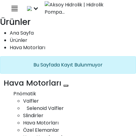
×
Türkçe
Ürünler
+90 (332) 238 06 47
İletişim
Ana Sayfa
Bizi Takip Edin
Yol Tarifi Alın
Ürünler
Hava Motorları
Bu Sayfada Kayıt Bulunmuyor
Hava Motorları
Pnömatik
Çember Dişli
Valfler
Selenoid Valfler
Slindirler
Hava Motorları
Özel Elemanlar