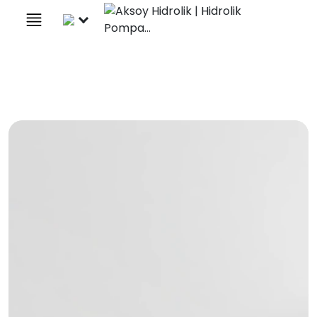
×
Türkçe
+90 (332) 238 06 47
İletişim
Bizi Takip Edin
Yol Tarifi Alın
Çember Dişli