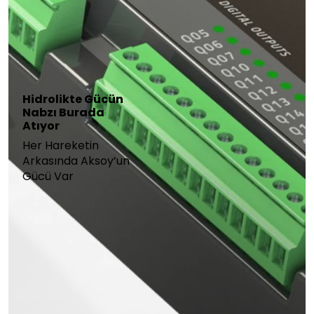
Anasayfa
Hakkımızda
Ürünler
Güce Güç Katan
Galeri
Çözüm Ortağınız
Haberler
Akıllı Sistemlerle
Endüstriye Yön
İletişim
Veriyoruz
Copyright © 2025 Tüm hakları gizli ve saklıdır.